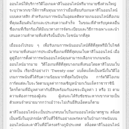
ออนไลน์ให้บริการวิดีโอเกมคาสิโนออนไลน์ฟรีมากมายซึ่งส่วนใหญ่
ระบุว่าพวกเขาให้การคืนทุนมากกว่าเมื่อเทียบกับเกมคาสิโนออนไลน์
แบบคลาสสิก สำหรับเกมการพนันในอุดมคติหลายเกมออนไลน์คือเกม
ที่คุณเลื่อนคันโยกและประสบความสำเร็จ ในขณะที่สำหรับบุคคลอื่น
ชื่อเกมที่เรียกร้องให้มีแนวทางการจัดระเบียบและวิธีการเฉพาะและนำ
เสนอความท้าทายที่แท้จริงนั้นมีประโยชน์มากที่สุด
เมื่อมองไปรอบ ๆ เพื่อรับเกมการพนันออนไลน์ที่ดีที่สุดฟรีมีเว็บไซต์
มากมายที่เสนอการประเมินชื่อเกมที่ดีที่สุดบนเว็บคาสิโนออนไลน์ เมื่อ
ดูคู่มือการตั้งค่าการพนันออนไลน์คุณสามารถเลือกจากเกมพนัน
ออนไลน์มากมาย วิดีโอเกมที่ดีที่สุดบางเกมที่เสนอโดยคาสิโนบนเว็บ
อาจเป็น เรียกอีกอย่างว่า ‘Twenty-one’ แบล็คแจ็คเป็นหนึ่งในวิดีโอ
เกมการพนันที่ได้รับความนิยมมากที่สุดในปัจจุบัน การ์ดวิดีโอเกม
การ์ดแต่ละใบจะวัดตามมูลค่าการเผชิญหน้ายกเว้นแจ็คราชาราชินี
ใครก็ตามที่มีมูลค่าเท่ากับยี่สิบพร้อมกับเอซจะมีมูลค่า 1 หรือ 11 ตาม
ความต้องการของผู้เล่น ผู้เล่นจะได้รับชัยชนะหากเขากลายเป็น
ตัวแทนจำหน่ายมากกว่าแม้ว่าจะไม่เกินยี่สิบเอ็ดคนก็ตาม
คาสิโนออนไลน์จะเป็นประเภทบนเว็บในเกมออนไลน์มาตรฐาน สล็อต
เป็นหนึ่งในอุปกรณ์คาสิโนที่ใช้กันอย่างแพร่หลายในบ้านการพนันบน
ออนไลน์และคาสิโนที่มีโครงสร้างภูมิประเทศ สล็อตคาสิโนออนไลน์