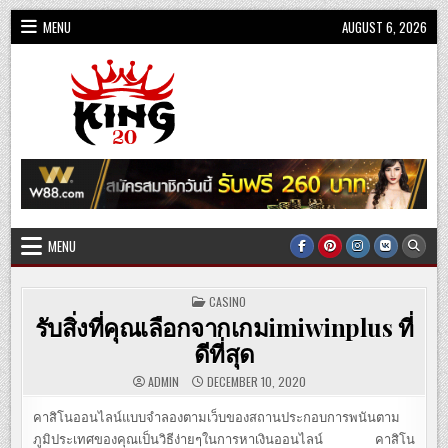
Skip
MENU
AUGUST 6, 2026
to
content
King20
MENU
POSTED
CASINO
IN
รับสิ่งที่คุณเลือกจากเกมimiwinplus ที่
ดีที่สุด
ADMIN
DECEMBER 10, 2020
คาสิโนออนไลน์แบบจำลองตามเว็บของสถานประกอบการพนันตาม
ภูมิประเทศของคุณเป็นวิธีง่ายๆในการหาเงินออนไลน์ คาสิโน