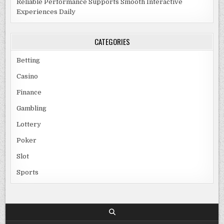
Reliable Performance Supports Smooth Interactive
Experiences Daily
CATEGORIES
Betting
Casino
Finance
Gambling
Lottery
Poker
Slot
Sports