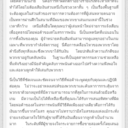
โดยคิดว่ามันง่าย นี่คือการทำผิดกติกาอย่างร้ายแรงที่จะทำเท่าที่จะ
ทำได้โดยไม่ต้องเสียเงินส่วนหนึ่งในช่วงเวลาสั้น ๆ เป็นเรื่องพื้นฐานที่
จะต้องดูแลในส่วนหัวของรายการความต้องการที่ผู้เล่นหลายคนอาจ
เป็นทหารผ่านศึกในสนามที่มีผมของพวกเขาเล่นเกมเหล่านี้ในช่วง
เวลาที่กว้าง เหนือสิ่งอื่นใดคุณพบว่าผู้เล่นหน้าใหม่จ่ายการแจ้งเตือน
เพื่ออุทธรณ์โดยพ่อค้าของสโมสรการพนัน นี่เป็นเทคนิคที่แน่นอนใน
การทิ้งเงินของคุณ ผู้จำหน่ายคลับเดิมพันสามารถดูแลทุกอย่างในเกม
เฉพาะที่พวกเขากำลังจัดการอยู่ นี่คือการเคลื่อนไหวของพวกเขาโดย
คำนึงถึงทุกสิ่งและซึ่งพวกเขาได้รับเงิน โดยปกติแล้วความภักดีของ
พวกเขาอยู่กับคลับพนัน ในฐานะที่เป็นอุตสาหกรรมความช่วยเหลือ
ที่แท้จริงอย่างมีนัยสำคัญคลับการพนันต่างออกไปสร้างความพึงพอใจ
และล่อลวงลูกค้าให้เล่นกับพวกเขา
นี่เป็นวิธีที่ชัดเจนและชัดเจนจากวิธีที่พ่อค้าจะพูดคุยกับคุณและปฏิบัติ
ต่อคุณ ไม่ว่าจะอย่าหลงเสน่ห์ของพวกเขาและค้นหาการกระตุ้นจาก
พวกเขาด้วยกลยุทธ์ที่มีความสามารถมากที่สุดในการเล่นด้วยมือหรือ
เกม มีความเป็นไปได้ที่เหลือเชื่อที่คุณจะได้รับการเสนอทิศทางที่ผิด
โดยพ่อค้าของสโมสรการพนันที่มีวิธีคิดเพียงอย่างเดียวคือการได้รับ
เงินมากขึ้นจากสโมสร คุณอาจไม่ทราบว่ามีสโมสรสองแห่งแม้กระทั่ง
จ่ายแรงบันดาลใจให้กับผู้ขายที่ได้รับเงินเดือนจากลูกค้าเป็นจำนวน
มาก ในระดับที่ดีผู้ขายจงใจกระจายการซื้อขายสองครั้งโดยเสนอ