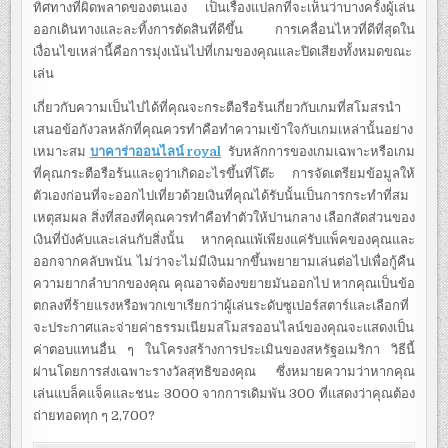
ทิศทางที่ผิดพลาดของตนเอง เป็นเรื่องแปลกที่จะเห็นว่าบางครั้งผู้เล่น
ออกเดินทางและละทิ้งการตัดสินที่ดีขึ้น การเคลื่อนไหวที่ดีที่สุดใน
เงื่อนไขเหล่านี้คือการมุ่งเน้นไปที่เกมของคุณและปิดเสียงทั้งหมดขณะ
เล่น
เกี่ยวกับความเป็นไปได้ที่คุณจะกระตือรือร้นเกี่ยวกับเกมที่สโมสรนำ
เสนอข้อกังวลหลักที่คุณควรทำคือทำความเข้าใจกับเกมเหล่านั้นอย่าง
เหมาะสม
บาคาร่าออนไลน์ royal
รับหลักการของเกมเฉพาะหรือเกม
ที่คุณกระตือรือร้นและดูว่าเกิดอะไรขึ้นที่โต๊ะ การจัดเตรียมข้อมูลให้
ตัวเองก่อนที่จะออกไปเที่ยวด้วยเงินที่คุณได้รับนั้นเป็นการกระทำที่สม
เหตุสมผล สิ่งที่สองที่คุณควรทำคือทำตัวให้ปานกลาง เลือกสัดส่วนของ
เงินที่บังคับและเล่นกับสิ่งนั้น หากคุณแพ้เพียงแค่รับแพ็คของคุณและ
ออกจากคลับพนัน ไม่ว่าจะไม่มีเงินมากขึ้นพยายามเล่นต่อไปเพื่อกู้คืน
ความยากลำบากของคุณ คุณอาจต้องขยายมันออกไป หากคุณเป็นข้อ
ตกลงที่ร้ายแรงหรือพวกเขาเรียกว่าผู้เล่นระดับซูเปอร์สตาร์และเลือกที่
จะประกาศและจ่ายค่าธรรมเนียมสโมสรออนไลน์ของคุณจะแสดงเป็น
ค่าตอบแทนอื่น ๆ ในโครงสร้างการประเมินของสหรัฐอเมริกา วิธีนี้
ผ่านโดยการส่งเฉพาะรางวัลสุทธิของคุณ ซึ่งหมายความว่าหากคุณ
เล่นแบล็คแจ็คและชนะ 3000 จากการเดิมพัน 300 ที่แสดงว่าคุณต้อง
ถ่ายทอดทุก ๆ 2,700?