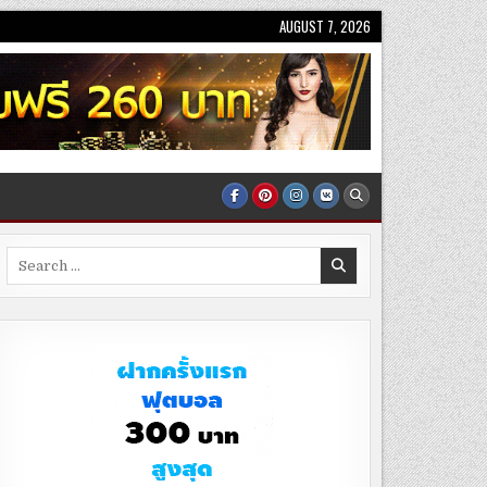
AUGUST 7, 2026
Search
for: