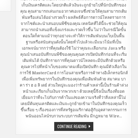
เก็บเงินเครดิตและโดยปกติแล้วเงินจะถูกย้ายไปที่นักบันทึกของ
คุณ คุณสามารถเล่นเกมอวกาศเอเจนซึ่งช่วยให้คุณสามารถเดิม
พันหรือเล่นได้อย่างรวดเร็ว ผลลัพธ์คือการดาวน์โหลดรายการ
จากไซต์และนำเสนอบนพีซีของคุณ เทคนิคที่ได้นี้จะช่วยให้คุณ
สามารถนำเสนอที่แข็งแกร่งและรวดเร็วขึ้น ไม่ว่าในกรณีใดขั้น
ตอนใดก็ตามแม้ว่าทุกอย่างจะทำให้การเดิมพันบนเว็บเป็นพื้น
ฐานหรือสนับสนุนดังนั้นโดยทั่วไปแล้วจะมีแนวโน้มที่เป็น
เอกพจน์มากกว่าที่คุณต้องใช้ ไม่ว่าคุณจะเลือกเกม Java หรือ
คุณนำเสนอบันทึกบนพีซีของคุณคุณควรเปิดบันทึกก่อนที่จะเริ่ม
เดิมพันได้ บันทึกรายการที่คุณดาวน์โหลดจะมีบันทึกด้วยหรือ
คุณควรไปที่หน้าเว็บของสมาคมเพื่อเปิดบันทึก คุณมีตัวเลือกใน
การใช้ MasterCard การโอนสายหรือการค้าทางอิเล็กทรอนิกส์
เพื่อเพิ่มทรัพยากรในบันทึกของคุณเพื่อเดิมพันด้วย สมาคม บา
คา ร่า ฮ อ ลิ เดย์ ส่วนใหญ่จะมองว่าร้านค้าเหล่านี้เป็นร้านค้าล่วง
หน้าและเรียกเก็บเงินจากพวกเขา ด้วยเหตุนี้จึงเป็นเรื่องที่ยอด
เยี่ยมกว่าที่จะไปกับการค้าในแง่ของความจริงที่ว่าสิ่งเหล่านี้ไม่
เคยมีต้นทุนเครดิตและเงินจะถูกย้ายเข้ามาในบันทึกของคุณเร็ว
ขึ้นเรื่อย ๆ เรื่องของการที่สหรัฐอเมริกาต่อสู้กับอุตสาหกรรมการ
พนันออนไลน์รบกวนระบบการเดิมพัน มีกฎหมาย Wire…
ใช้
CONTINUE READING
หน้า
เว็บ
พนัน