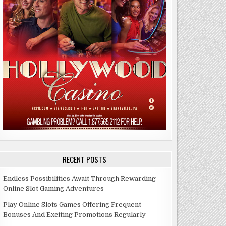
RECENT POSTS
Endless Possibilities Await Through Rewarding
Online Slot Gaming Adventures
Play Online Slots Games Offering Frequent
Bonuses And Exciting Promotions Regularly