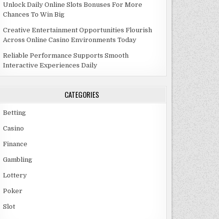
Unlock Daily Online Slots Bonuses For More
Chances To Win Big
Creative Entertainment Opportunities Flourish
Across Online Casino Environments Today
Reliable Performance Supports Smooth
Interactive Experiences Daily
CATEGORIES
Betting
Casino
Finance
Gambling
Lottery
Poker
Slot