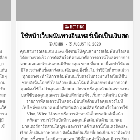
BETTING
Posted
in
ใช้หน้าเว็บพนันทางอินเทอร์เน็ตเป็นเงินสด
ADMIN
AUGUST 16, 2020
ิม
คุณสามารถเล่นเกม Java ซึ่งช่วยให้คุณสามารถเดิมพันหรือเล่น
ลือก
ได้อย่างรวดเร็ว การตัดสินใจที่ตามมาคือการดาวน์โหลดรายการ
ญา
จากเพจและนำเสนอบนพีซีของคุณ ระบบที่ตามมานี้จะทำให้คุณ
นกับ
มีโครงร่างที่แข็งแกร่งและเฉียบคมยิ่งขึ้น ไม่ว่าวิธีใดก็ตามแม้ว่า
์ใด ๆ
ทุกอย่างจะทำให้การเดิมพันบนเว็บตรงไปตรงมาหรือเป็นที่ชื่น
ความ
ชอบดังนั้นโดยทั่วไปแล้วจะมีแนวโน้มที่เป็นเอกพจน์มากกว่าที่
รับ
คุณต้องใช้ ไม่ว่าคุณจะเลือกเกม Java หรือคุณนำเสนอรายงาน
นาสด
บนพีซีของคุณคุณควรเปิดบันทึกก่อนที่จะเริ่มการเดิมพัน บันทึก
เลข
รายการที่คุณดาวน์โหลดจะมีบันทึกด้วยหรือคุณควรไปที่
นให้
เว็บไซต์ของสมาคมเพื่อเปิดบันทึก คุณมีสิทธิ์ตัดสินใจในการใช้
มารถ
Visa, Wire Move หรือการค้าทางอิเล็กทรอนิกส์เพื่อนำ
มี
ทรัพยากรมาไว้ในบันทึกของคุณเพื่อเดิมพันด้วย สมาคม
เข้
มาสเตอร์การ์ดส่วนใหญ่จะมองว่าร้านค้าเหล่านี้เป็นเครดิตและ
เรียกเก็บเงินจากพวกเขา ดังนั้นจึงเป็นเรื่องที่ยอดเยี่ยมกว่าที่จะไป
กับการซื้อขายโดยพิจารณาจากวิธีที่สิ่งเหล่านี้ไม่เคยมีการเรียก