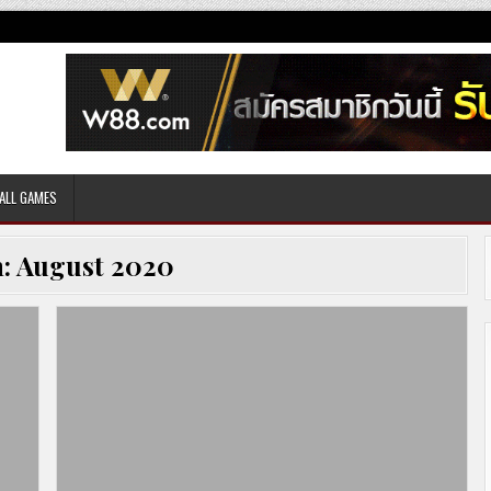
BALL GAMES
h:
August 2020