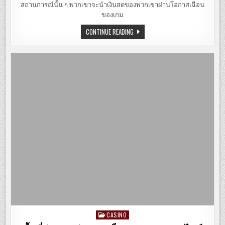
สถานการณ์นั้น ๆ พวกเขาจะนำเงินสดของพวกเขาผ่านโอกาสเฉือน
ของเกม
เคล็ด
CONTINUE READING
ลับ
การ
พนัน
สด
และ
คำ
แนะนำ
ใน
การ
เล่น
และ
ชนะ
CASINO
Posted
in