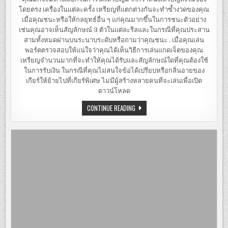
โดยตรง เครื่องในแต่ละครั้ง เหรียญที่แตกต่างกันจะทำซ้ำงวดของคุณ
เมื่อคุณชนะหรือให้กลยุทธ์อื่น ๆ แก่คุณมากขึ้นในการชนะตัวอย่าง
เช่นคุณอาจเห็นสัญลักษณ์ 3 ตัวในแต่ละรีลและในกรณีที่คุณประสาน
สามทั้งหมดผ่านบนระนาบระดับหรือถามว่าคุณชนะ . เมื่อคุณเล่น
พอร์ตตรวจสอบให้แน่ใจว่าคุณได้เห็นวิธีการเล่นแกดเจ็ตของคุณ
เหรียญจำนวนมากที่จะทำให้คุณได้รับและสัญลักษณ์ใดที่คุณต้องใช้
ในการรับเงิน ในกรณีที่คุณไม่สนใจข้อได้เปรียบหรือกลิ่นอายของ
เกียร์ให้ย้ายไปที่เกียร์พิเศษ ไม่มีผู้สร้างหลายคนที่จะเล่นเพื่อเปิด
ดาวน์โหลด
จุด
CONTINUE READING
ประสงค์
หลัก
ของ
การ
เล่น
เกม
สล็อต
SANK088