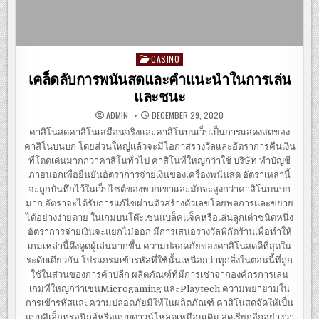
CASINO
Posted
in
เคล็ดลับการพนันสดและคำแนะนำในการเล่น
และชนะ
ADMIN
DECEMBER 29, 2020
คาสิโนสดคาสิโนเสมือนจริงและคาสิโนบนเว็บเป็นการแสดงสดของ
คาสิโนบนบก โดยส่วนใหญ่แล้วจะมีโอกาสรางวัลและอัตราการคืนเงิน
ที่โดดเด่นมากกว่าคาสิโนทั่วไป คาสิโนที่ใหญ่กว่าใช้ บริษัท ทำบัญชี
ภายนอกเพื่อยืนยันอัตราการจ่ายเงินของเครื่องพนันสด อัตราเหล่านี้
จะถูกบันทึกไว้ในเว็บไซต์ของพวกเขาและมักจะสูงกว่าคาสิโนบนบก
มาก อัตราจะได้รับการแก้ไขผ่านตัวสร้างตัวเลขโดยพลการและขยาย
ได้อย่างง่ายดาย ในเกมบนโต๊ะเช่นแบล็คแจ็คหรือเล่นลูกเต๋าชนิดหนึ่ง
อัตราการจ่ายเงินจะแยกไม่ออก มีการเสนอรางวัลพิกัดร้านเพื่อทำให้
เกมเหล่านี้ดึงดูดผู้เล่นมากขึ้น ความปลอดภัยของคาสิโนสดดีที่สุดใน
ระดับเดียวกัน โปรแกรมเข้ารหัสที่ใช้นั้นเหนือกว่าทุกสิ่งในตอนนี้ที่ถูก
ใช้ในส่วนของการค้าปลีก ผลิตภัณฑ์ที่มีการเช่าจากองค์กรการเล่น
เกมที่ใหญ่กว่าเช่นMicrogaming และPlaytech ความพยายามใน
การเข้ารหัสและความปลอดภัยมีให้ในผลิตภัณฑ์ คาสิโนสดจัดให้เป็น
แบบอิเล็กทรอนิกส์หรือแบบดาวน์โหลดเหมือนเดิม สดเรียกอีกอย่างว่า