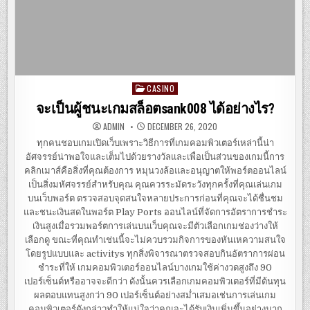
CASINO
Posted
in
จะเป็นผู้ชนะเกมสล็อตsank008 ได้อย่างไร?
ADMIN
DECEMBER 26, 2020
ทุกคนชอบเกมเปิดเว็บเพราะวิธีการที่เกมคอมพิวเตอร์เหล่านี้น่า
อัศจรรย์น่าพอใจและเต็มไปด้วยรางวัลและเพื่อเป็นส่วนของเกมนี้การ
คลิกเมาส์คือสิ่งที่คุณต้องการ หมุนวงล้อและอนุญาตให้พอร์ตออนไลน์
เป็นสิ่งมหัศจรรย์สำหรับคุณ คุณควรระมัดระวังทุกครั้งที่คุณเล่นเกม
บนเว็บพอร์ต ตรวจสอบจุดสนใจหลายประการก่อนที่คุณจะได้ชื่นชม
และชนะเงินสดในพอร์ต Play Ports ออนไลน์ที่จัดการอัตราการชำระ
เงินสูงเมื่อรวมพอร์ตการเล่นบนเว็บคุณจะมีตัวเลือกเกมช่องว่างให้
เลือกดู ขณะที่คุณทำเช่นนี้จะไม่ควบรวมกิจการของหันเหความสนใจ
โดยรูปแบบและ activitys ทุกสิ่งพิจารณาตรวจสอบกินอัตราการผ่อน
ชำระที่ให้ เกมคอมพิวเตอร์ออนไลน์บางเกมใช้ค่างวดสูงถึง 90
เปอร์เซ็นต์หรืออาจจะดีกว่า ดังนั้นควรเลือกเกมคอมพิวเตอร์ที่มีต้นทุน
ผลตอบแทนสูงกว่า 90 เปอร์เซ็นต์อย่างสม่ำเสมอเช่นการเล่นเกม
คอมพิวเตอร์ดังกล่าวทำให้แน่ใจว่าคุณจะได้รับเงินเพิ่มขึ้นอย่างมาก