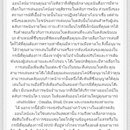
ออนไลน์มาก่อนคุณอาจไม่คิดว่าสิ่งที่ศูนย์กลางมุ่งเน้นคือการมีทาง
เลือกในการเล่นออนไลน์อย่างยุติธรรมในคลับการพนัน ส่วนหนึ่งของ
สถานการณ์ที่เอื้ออำนวยนั้นไม่อาจปฏิเสธได้อย่างไม่น่าเชื่อ แต่ส่วน
หนึ่งของผลประโยชน์ของการเล่นบนเว็บคลับนั้นไม่เด่นสำหรับผู้เล่น
คลับการพนันรายใหม่ เราจะสำรวจเงื่อนไขที่ดีเล็กน้อยที่คุณควรได้
รับคำตอบเกี่ยวกับการเล่นบนเว็บคลับแทนที่จะเล่นในคลับพนันบน
บก ตำแหน่งที่ชื่นชอบที่ชัดเจนที่สุดคือคุณจะมีทางเลือกในการเล่นที่
ใดก็ได้ที่คุณต้องการตราบเท่าที่คุณมีความร่วมมือทางเว็บ สิ่งนี้อนุมาน
ได้ว่าคุณสามารถเล่นในที่ทำงานหรือจากห้องนั่งเล่นของคุณเองใน
กรณีที่คุณต้องการ เนื่องจากผู้ขายไม่จำเป็นต้องปรับไพ่และการเดิม
พันของผู้เล่นจะผ่านและส่งไปรอบ ๆ โต๊ะโดยปกติคุณจะมีทางเลือกใน
การเล่นมือเพิ่มเติมในแต่ละชั่วโมงในขณะที่เล่นบนเว็บคลับ คุณ
สามารถเล่นหลายโต๊ะได้เมื่อคุณเล่นแบบออนไลน์ซึ่งอนุมานได้ว่าคุณ
สามารถเล่นคลับแบบก้าวหน้าจากนั้นหนึ่งโต๊ะทันทีซึ่งอนุญาตให้คุณ
เล่นในจำนวนมือที่ใกล้เคียงกันเป็นสองเท่าในกรณีที่คุณเล่นบนโต๊ะ
เดียว มีเกมคลับการพนันจำนวนมากที่เปิดให้บริการทางออนไลน์ใน
คลับการพนันใด ๆ บนบก ในห้องคลับออนไลน์ส่วนใหญ่คุณสามารถ
เล่นHolder , Omaha, Stud, Draw และเกมผสมสองสามเกม
ได้ นอกจากนี้ยังมีการแข่งขันกันอย่างกว้างขวางในองค์กรคลับ
ออนไลน์และไม่ใช่แค่เกมเงินสดเท่านั้น รวมถึงทางเลือกหากคุณ
ตัดสินใจที่จะทำการซ่อมแซมโดยใกล้ฐานข้อมูลของสโมสรหรือใน
กรณีที่คุณต้องการมี HUD ที่อยู่ห่างไกลจากเครื่องยนต์ คุณสามารถ