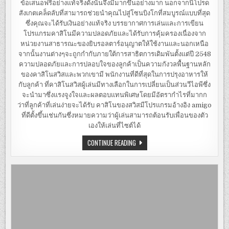
ข้อเสนอฟรีอย่างแท้จริงดังนั้นจึงมีมากขึ้นอย่างมาก นอกจากนี้โปรด
สังเกตเคล็ดลับที่สามารถช่วยนำคุณไปสู่โซนบิงโกที่สมบูรณ์แบบที่สุด
ซึ่งคุณจะได้รับเงินอย่างแท้จริง บรรยากาศการเล่นและการเขียน
โปรแกรมคาสิโนมีความปลอดภัยและได้รับการคุ้มครองเนื่องจาก
หน่วยงานสาธารณะของยิบรอลตาร์อนุญาตให้ใช้งานและนอกเหนือ
จากนั้นงานต่างๆจะถูกกำกับภายใต้การสาธิตการเดิมพันตั้งแต่ปี 2548
ความปลอดภัยและการปลอบใจของลูกค้าเป็นความกังวลพื้นฐานหลัก
ของคาสิโนสวิสและพวกเขามี พนักงานที่ดีที่สุดในการปรุงอาหารให้
กับลูกค้า ที่คาสิโนสวิสผู้เล่นมีทางเลือกในการเปลี่ยนเป็นส่วนวีไอพีซึ่ง
จะนำมาซึ่งแรงจูงใจและผลตอบแทนพิเศษโดยมีอัตรากำไรที่มากก
ว่าที่ลูกค้าที่เล่นง่ายจะได้รับ คาสิโนของสวิสมีโปรแกรมอ้างอิง amigo
ที่ดีตั้งขึ้นเช่นกันซึ่งหมายความว่าผู้เล่นสามารถต้อนรับเพื่อนของตัว
เองให้เล่นที่ไซต์ได้
หลัก
CONTINUE READING
การ
ชนะ
เว็บไซต์
เดิม
พัน
คา
สิโน