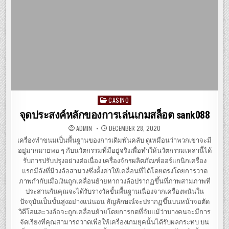
CASINO
Posted
in
จุดประสงค์หลักของการเล่นเกมสล็อต sank088
ADMIN
DECEMBER 28, 2020
เครื่องทำขนมเป็นพื้นฐานของการเดิมพันคลับ ดูเหมือนว่าพวกเขาจะมี
อยู่มากมายพอ ๆ กับนวัตกรรมที่มีอยู่จริงเพื่อทำให้นวัตกรรมเหล่านี้ได้
รับการปรับปรุงอย่างต่อเนื่อง เครื่องจักรผลิตภัณฑ์ออร์แกนิกเครื่อง
แรกมีลังที่มีวงล้อสามวงซึ่งตั้งค่าให้เคลื่อนที่ได้โดยตรงโดยการวาด
ภาพกำกับเมื่อเงินถูกเคลื่อนย้ายหากวงล้อปรากฏขึ้นที่ภาพสามภาพที่
ประสานกันคุณจะได้รับรางวัลขั้นพื้นฐานเนื่องจากเครื่องพนันใน
ปัจจุบันเป็นขั้นสูงอย่างแน่นอน สัญลักษณ์จะปรากฏขึ้นบนหน้าจอตัด
วิดีโอและวงล้อจะถูกเคลื่อนย้ายโดยการกดที่จับแม้ว่าบางคนจะมีการ
จัดเรียงที่คุณสามารถวาดเพื่อให้เครื่องเกมยุคนั้นได้รับผลกระทบ บน