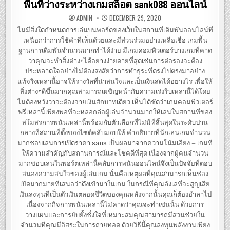
พื้นที่ว่างระหว่างเกมสล็อต sank088 ออนไลน์
ADMIN
DECEMBER 29, 2020
ไม่มีสิ่งใดกำหนดการเล่นบนพอร์ตของเว็บในสถานที่เดิมพันออนไลน์ที่
เหนือกว่าการใช้คำที่เห็นด้วยและมีส่วนร่วมอย่างเหลือเชื่อ เกมพื้น
ฐานการเดิมพันจำนวนมากทำได้ง่าย มีเกมคอมพิวเตอร์บางเกมที่คาด
ว่าคุณจะทำสิ่งต่างๆได้อย่างง่ายดายที่สุดเช่นการต่อรองจะต้อง
ประหลาดใจอย่างไม่ต้องสงสัยว่าการทำธุระที่ตรงไปตรงมาอย่าง
แท้จริงเหล่านี้อาจให้รางวัลที่น่าสนใจและเป็นเงินสดได้อย่างไร เพื่อให้
สิ่งต่างๆดีขึ้นมากคุณสามารถเผชิญหน้ากับความเร่งรีบเหล่านี้ได้โดย
ไม่ต้องหวังว่าจะต้องจ่ายเงินสักบาทเดียว เห็นได้ชัดว่าเกมคอมพิวเตอร์
ฟรีเหล่านี้เพียงพอที่จะหลอกล่อผู้เล่นจำนวนมากให้เล่นในสถานที่ของ
สโมสรการพนันเหล่านี้พร้อมกับตัวเลือกที่ไม่มีที่สิ้นสุดในระดับปาน
กลางที่สถานที่ตั้งของไซต์คลับมอบให้ คำอธิบายที่นักเล่นเกมจำนวน
มากชอบเล่นการเปิดราคา sans เป็นผลมาจากความโน้มเอียง – เกมที่
ให้ความสำคัญกับสถานการณ์และโชคดีที่สุด เนื่องจากผู้คนจำนวน
มากชอบเล่นในพอร์ตเหล่านี้คลับการพนันออนไลน์จึงเป็นปัจจัยที่ตอบ
สนองความสนใจของผู้เล่นเกม นั่นคือเหตุผลที่คุณสามารถเห็นช่อง
เปิดมากมายที่เสนอว่าดึงเข้ามาในเกม ในกรณีที่คุณลังเลที่จะสูญเสีย
เงินลงทุนที่เป็นตัวเงินตลอดชีวิตของคุณหลังจากนั้นคุณก็ต้องอำลาไป
เนื่องจากกิจการพนันเหล่านี้ไม่คาดว่าคุณจะทำเช่นนั้น ด้วยการ
วางแผนและการยับยั้งชั่งใจที่เหมาะสมคุณสามารถมีส่วนช่วยใน
จำนวนที่คุณมีอิสระในการถ่ายทอด ด้วยวิธีนี้คุณลงทุนพลังงานเพียง