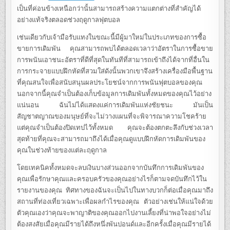
เป็นที่ค่อนข้างเหนือกว่านั้นสามารถสร้างความแตกต่างที่สำคัญได้
อย่างแท้จริงตลอดช่วงฤดูกาลฟุตบอล
เช่นเดียวกับเจ้ามือรับแทงในขณะนี้มีผู้มาใหม่ในประเภทของการซื้อ
ขายการเดิมพัน คุณสามารถพบได้ตลอดเวลาว่าอัตราในการซื้อขาย
การพนันเอาชนะอัตราที่ดีที่สุดในทันทีที่สามารถเข้าถึงได้จากที่อื่นใน
การกระจายแบบฝึกหัดที่สวมใส่ดังนั้นพวกเขาจึงสร้างเครื่องมือพื้นฐาน
ที่คุณสนใจเพื่อสนับสนุนผลประโยชน์จากการพนันฟุตบอลของคุณ
นอกจากนี้คุณจำเป็นต้องเก็บข้อมูลการเดิมพันทั้งหมดของคุณไว้อย่าง
แน่นอน ฉันไม่ได้แสดงแค่การเดิมพันแห่งชัยชนะ มันเป็น
สัญชาตญาณของมนุษย์ที่จะไม่วางแผนที่จะพิจารณาความโชคร้าย
แต่คุณจำเป็นต้องปิดเทปไว้ทั้งหมด คุณจะต้องตกตะลึงกับช่วงเวลา
สุดท้ายที่คุณจะสามารถมาถึงได้เมื่อคุณดูแบบฝึกหัดการเดิมพันของ
คุณในช่วงท้ายของแต่ละฤดูกาล
โดยเทคนิคทั้งหมดจะลบเงินบางส่วนออกจากบันทึกการเดิมพันของ
คุณเพื่อรักษาคุณและครอบครัวของคุณอย่างไรก็ตามจดบันทึกไว้ใน
รายงานของคุณ ทิศทางของฉันจะเป็นไปในทางบวกก็ต่อเมื่อคุณมาถึง
สถานที่ท่องเที่ยวเฉพาะเพื่อผลกำไรของคุณ ตัวอย่างเช่นให้แน่ใจด้วย
ตัวคุณเองว่าคุณจะพาญาติของคุณออกไปงานเลี้ยงที่น่าพอใจอย่างไม่
ต้องสงสัยเมื่อคุณมีรายได้ถึงหนึ่งพันปอนด์และอีกครั้งเมื่อคุณมีรายได้