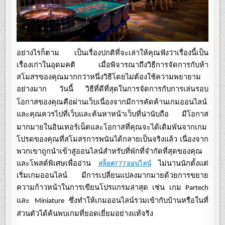
อย่างไรก็ตาม
เป็นเรื่องปกติที่จะเล่าให้คุณฟังว่าเรื่องนี้เป็น
เรื่องเก่าในอุดมคติ
เมื่อพิจารณาถึงวิธีการจัดการกับห้า
สโมสรของคุณมากกว่าหนึ่งวิธีโดยไม่ต้องใช้ความพยายาม
อย่างมาก
วันนี้
วิธีที่ดีที่สุดในการจัดการกับการเล่นรอบ
โอกาสของคุณคือผ่านเว็บเนื่องจากมีการคัดค้านเกมออนไลน์
และคุณควรไปที่เว็บและค้นหาหน้าเว็บที่น่านับถือ
มีโอกาส
มากมายในอินเทอร์เน็ตและโอกาสที่คุณจะได้เดิมพันจากเกม
โปรดของคุณที่สโมสรการพนันได้กลายเป็นจริงแล้ว
เนื่องจาก
พวกเขาถูกนำเข้าสู่ออนไลน์สำหรับที่พักที่จำกัดที่สุดของคุณ
และโพสต์พิเศษเพื่ออ่าน
ไม่นานนักตั้งแต่
สล็อต777ออนไลน์
เริ่มเกมออนไลน์
มีการเปลี่ยนแปลงมากมายด้วยการขยาย
ความก้าวหน้าในการเขียนโปรแกรมล่าสุด
เช่น
เกม
Partech
และ
ซึ่งทำให้เกมออนไลน์รวมเข้ากับบ้านหรือในที่
Miniature
ส่วนตัวได้ค้นพบเกมที่ยอดเยี่ยมอย่างแท้จริง