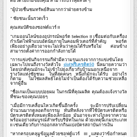
ต่อวิดีโอเกมของคุณ
สามารถบรรลุผลใด
ๆ
ผู้ป่วยชื่นชมทรัพย์สินมากกว่าฝ่ายตรงข้าม
*
ชัยชนะนั้นรวดเร็ว
*
คุณสมบัติของซอฟต์แวร์
II
เกมออนไลน์ของอุปกรณ์พอร์ต
เชื่อมต่อกับเครื่อง
*
Selection II
กำเนิดไฟฟ้าแบบอัตนัยภายในคอมพิวเตอร์ที่สำคัญ
พอร์ต
เพียงอย่างเดียวอาจจะไม่เห็นว่าคุณได้รับหรือไม่
ค่อนข้าง
สามารถตั้งค่าการออกกำลังกายได้
การแข่งขันกิจกรรมกีฬามีความรุนแรงจากการแข่งขันโดย
*
เฉพาะไปจนถึงรางวัลหัวใจ
นี่หมายความว่า
slotฟรีเครดิต50
โดยปกติคุณมักจะไม่เข้าไปยุ่งเกี่ยวกับบ้านนอกเหนือจาก
รางวัลแห่งชัยชนะ
ในที่สุดคนๆ
หนึ่งก็มักจะได้รับ
อย่างไร
ก็ตาม
ไม่ใช่ผลลัพธ์โดยไม่จำเป็นต้องได้รับความช่วยเหลือ
จากผู้อื่น
ชื่อเกมเป็นแบบปอยผม
ในกรณีที่คุณผลิต
คุณต้องแจ้งรางวัล
*
ที่ชนะของคุณบ่อยๆ
เมื่อมีการเคลื่อนไหวเกิดขึ้นอีกครั้ง
จะมีการปรับเปลี่ยน
*
จำนวนมากตลอดกิจกรรม
ทันทีหลังจากที่ใช้บัตรเครดิตหรือ
บัตรเครดิตทั้งหมดเพียงเล็กน้อย
มันอาจจะห่างไกลจากความ
พร้อมอย่างสมบูรณ์สำหรับบริษัทในเกม
ด้วยเหตุนี้เกมประเภท
เช่นเดียวกับการออกสลากกินแบ่งบัตรสถาบันการเงิน
II
หากครอบคลุมข้อมูลด้วยซอฟต์แวร์
แสดงว่าข้อกำหนด
*
III