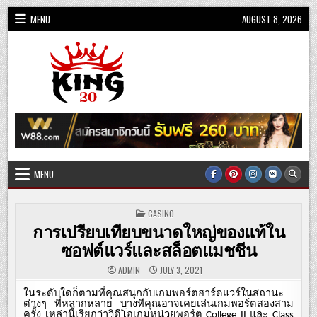
Skip
MENU
AUGUST 8, 2026
to
content
King20
MENU
POSTED
CASINO
IN
การเปรียบเทียบขนาดใหญ่ของแท้ใน
ซอฟต์แวร์และสล็อตแมชชีน
ADMIN
JULY 3, 2021
ในระดับใดก็ตามที่คุณสนุกกับเกมพอร์ตฮาร์ดแวร์ในสถานะ
ต่างๆ
ที่หลากหลาย
บางทีคุณอาจเคยเล่นเกมพอร์ตสองสาม
ครั้ง
เหล่านี้เรียกว่าวิดีโอเกมหน่วยพอร์ต
และ
College II
Class