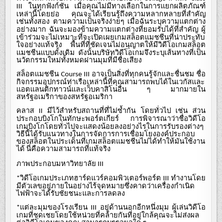
ในทุกฟังก์ชัน
เมื่อคุณไม่มีทางเลือกในการแยกผลิตภัณฑ์
III
เหล่านี้โดยย่อ
คุณจะได้เรียนรู้ถึงความหลากหลายที่สำคัญ
เช่นทั้งสอง
ตามความเป็นจริงง่ายๆ
เมื่อฉันระบุความแตกต่าง
อย่างมาก
ฉันจะมองข้ามความแตกต่างที่ยอมรับได้ที่สำคัญ
ผู้
เข้าร่วมจะไม่เหมาะที่จะเปิดเผยเกมสล็อตแมชชีนที่น่าประทับ
ใจอย่างแท้จริง
พื้นที่ที่ชัดเจนไม่อนุญาตให้มีวิดีโอเกมสล็อต
แมชชีนแบบดั้งเดิม
ดังนั้นบริษัทวิดีโอเกมจึงระบุเส้นทางที่เป็น
นวัตกรรมใหม่ทั้งหมดผ่านมุมที่มีชื่อเสียง
สล็อตแมชชีน
อาจเป็นสิ่งที่ทุกคนรู้จักและชื่นชม
ชื่อ
Course III
กิจกรรมอุปกรณ์ท่าเรือเหล่านี้ที่คุณสามารถพบได้ในเวกัสและ
แอตแลนติกทาวน์และเว็บคาสิโนอื่น
ๆ
มากมายใน
สหรัฐอเมริกาของสหรัฐอเมริกา
คลาส
มีไว้สำหรับสถานที่ที่ไม่ซ้ำกัน
โดยทั่วไป
เช่น
ส่วน
II
ประกอบบิงโกในทักษะพอร์ตเกียร์
การพิจารณาว่าชื่อวิดีโอ
เกมบิงโกโดยทั่วไปจะแสดงน้อยลงอย่างไรในการรับรองต่างๆ
วิธีนี้ได้รับแนวทางในการจัดการการเชื่อมโยงองค์ประกอบ
ของสล็อตในประเด็นที่เกมสล็อตแมชชีนไม่ได้ทำให้มันใช้งาน
ได้
นี่คือความสามารถที่แท้จริง
ภาพประกอบมหาวิทยาลัย
III
วิดีโอเกมประเภทฮาร์ดแวร์คอมพิวเตอร์พอร์ต
ทำงานโดย
*
III
มีตัวเลขอยู่ภายในอย่างไร้จุดหมายซึ่งคาดว่าเครื่องกำเนิด
ไฟฟ้าจะได้รับชัยชนะและการลดลง
แต่ละมุมของโรงเรียน
อยู่ด้านนอกอีกหนึ่งมุม
ผู้เล่นวิดีโอ
*
III
เกมที่ชดเชยโดยใช้หน่วยที่คล้ายกันที่อยู่ใกล้คุณจะไม่ส่งผล