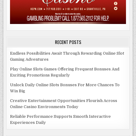
RECENT POSTS
Endless Possibilities Await Through Rewarding Online Slot
Gaming Adventures
Play Online Slots Games Offering Frequent Bonuses And
Exciting Promotions Regularly
Unlock Daily Online Slots Bonuses For More Chances To
Win Big
Creative Entertainment Opportunities Flourish Across
Online Casino Environments Today
Reliable Performance Supports Smooth Interactive
Experiences Daily