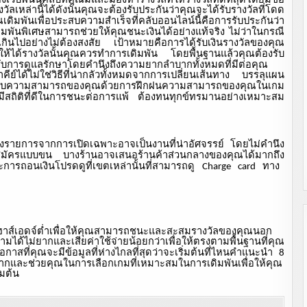
ลเหล่านี้ได้ดังนั้นคุณจะต้องรับประกันว่าคุณจะได้รับรางวัลที่โดด
เดิมพันเพื่อประสบความสำเร็จที่คลับออนไลน์นี้คือการรับประกันว่า
ิมพันพิเศษสามารถช่วยให้คุณชนะเงินได้อย่างแท้จริง
ไม่ว่าในกรณี
ินไปอย่างไม่ต้องสงสัย
เป้าหมายคือการได้รับเงินรางวัลของคุณ
อให้ได้รางวัลนั้นคุณควรทำการเดิมพัน
โดยพื้นฐานแล้วคุณต้องรับ
้รับการดูแลรักษาโดยคำนึงถึงความยากลำบากทั้งหมดที่มีต่อคุณ
คีย์ได้ไม่ใช่วิธีที่น่ากลัวทั้งหมดจากการเปลี่ยนเส้นทาง
บรรลุแผน
บความสามารถของคุณด้วยการฝึกฝนความสามารถของคุณในเกม
มีสถิติที่ดีในการชนะต่อการแพ้
ต้องทนทุกข์ทรมานอย่างเหมาะสม
่งรายการจากการเปิดเฉพาะอาจเป็นงานที่น่าอัศจรรย์
โดยไม่คำนึง
ารสมัครแบบขน
บางร้านอาจเสนอร้านค้าส่วนกลางของคุณได้มากถึง
การถอนเงินโปรดดูที่เขตเหล่านั้นที่สามารถดู
ทาง
Charge card
กมเฮาส์เอดจ์ต่ำเพื่อให้คุณสามารถชนะและสะสมรางวัลของคุณนอก
มได้ไม่ยากและเสียค่าใช้จ่ายน้อยกว่าเพื่อให้ตรงตามพื้นฐานที่คุณ
กาสที่คุณจะมีข้อมูลที่ห่างไกลที่สุดว่าจะเริ่มต้นที่ไหนคำแนะนำ
8
มากและช่วยคุณในการเลือกเกมที่เหมาะสมในการเดิมพันเพื่อให้คุณ
่มต้น