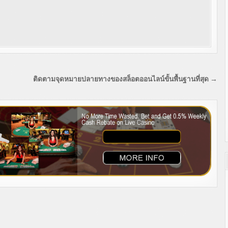
ติดตามจุดหมายปลายทางของสล็อตออนไลน์ขั้นพื้นฐานที่สุด →