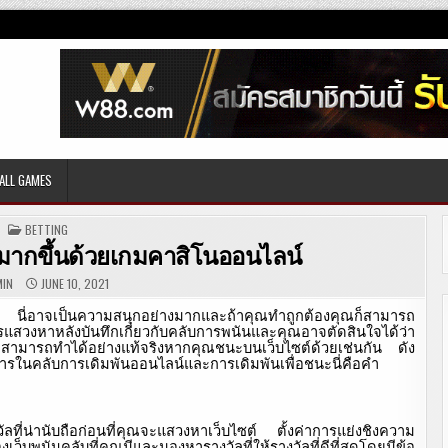
BALL GAMES
POSTED
BETTING
IN
นมากขึ้นด้วยเกมคาสิโนออนไลน์
MIN
JUNE 10, 2021
นี่อาจเป็นความสนุกอย่างมากและถ้าคุณทำถูกต้องคุณก็สามารถ
?
วรแสวงหาหลังบันทึกเกี่ยวกับคลับการพนันและคุณอาจตัดสินใจได้ว่า
คุณสามารถทำได้อย่างแท้จริงหากคุณชนะบนเว็บไซต์ด้วยเช่นกัน
ดัง
การในคลับการเดิมพันออนไลน์และการเดิมพันเพื่อชนะนี่คือคำ
ัลที่น่านับถือก่อนที่คุณจะแสวงหาเว็บไซต์
ตั้งค่าการแย่งชิงความ
เว็บพนันคลับที่คุณมีและมองหารางวัลที่ให้รางวัลที่ดีที่สุดโดยมีข้อ