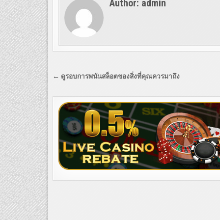
Author:
admin
Post
← ดูรอบการพนันสล็อตของสิ่งที่คุณควรมาถึง
navigation