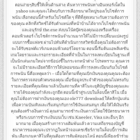
ตอนง่ายๆสิบชี้ให้เห็นด้านล่าง: ค้นหาการพนันทางอินเทอร์เน็ตใน
yahoo และคุณจะได้พบกับการเลือกขนาดใหญ่ของเว็บไซต์การ
พนัน เลือกตอนนี้สำหรับเว็บไซต์ใด ๆ ที่ดีที่สุดเหมาะกับความต้องการ
ของคุณ คลิกที่สวิทช์ได้รับตำแหน่งที่หน้าบ้านได้จากเว็บไซต์การพนัน
และอนุรักษ์ the.exe ส่งบนโน้ตบุ๊คของคุณเองหรือเครื่อง
คอมพิวเตอร์ เว็บไซต์การพนันจำนวนมากให้ไม่มีการเปลี่ยนแปลงรูป
แบบการซื้อแฟลช ผ่านไปทันทีดำเนินการสวิทช์เมื่อคุณไม่ต้องการที่
จะได้รับซอฟต์แวร์เกมคอมพิวเตอร์โดยรวม ตอนนี้เริ่มต้นแอพลิเคชัน
เกมโดยรวมและกรอกรายละเอียดที่จำเป็นในการลงทะเบียนในฐานะที่
เป็นนักเล่นเกมใหม่จากข้อบ่งชี้ในกระจกหน้าต่าง โปรดทราบ: คุณควร
จะไม่มีรายละเอียดวิธีการให้ปลอมขณะที่การลงทะเบียนกับเว็บไซต์
การพนัน นี่คือเหตุผลว่า – เมื่อใดก็ตามที่คุณเบิกเงินของคุณคุณจะต้อง
ในการตรวจสอบตัวตนของคุณ เมื่อข้อมูลประจำตัวของคุณไม่ตรงกับ
รายละเอียดที่คุณจัดมาแล้วเป็นสถานที่คาสิโนจะยุติบัญชีของคุณและ
รายได้ของคุณกำลังจะถูกยึด ตอนนี้เข้าสู่ระบบในล็อบบี้คาสิโน เมื่อ
คุณไม่ต้องการฝากเงินของคุณเอง ole777 download ให้คลิกปุ่มเล่น
เพื่อความบันเทิงและเริ่มสนุกกับการใช้เงินแสนสนุก เพื่อให้ได้เงินจริง
คุณต้องสร้างเงินดาวน์ คุณสามารถชำระเงินดาวน์โดยใช้บัตรธนาคาร
หรือระบบการชำระเงินบนเว็บ เช่น Kneeler, Visa และอื่นๆ อีก
มากมาย เมื่อคุณสร้างการวางเดิมพันแล้ว ความเสถียรของบัญชี
ธนาคารของคุณจะปรากฏในหน้าจอแคชเชียร์ภายในล็อบบี้การเดิม
พัน เลือกเกมคาสิโนที่คุณต้องการสัมผัสออนไลน์ ตอนนี้เพียงเข้าร่วม