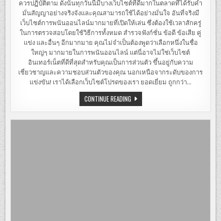
ควรปฏิบัติตาม ดังนั้นทุกวันนี้มีบางเว็บไซต์ที่ดีมากในตลาดที่ได้รับคำ
มั่นสัญญาอย่างจริงจังและคุณสามารถใช้ได้อย่างมั่นใจ อันที่จริงมี
เว็บไซต์การพนันออนไลน์มากมายที่เปิดให้เล่น ซึ่งต้องใช้เวลาสักครู่
ในการตรวจสอบโดยใช้วิธีการทั้งหมด สำรวจฟังก์ชั่น ข้อดี ข้อเสีย คู่
แข่ง และอื่นๆ อีกมากมาย คุณไม่จำเป็นต้องพูดว่าเลือกหนึ่งในชื่อ
ใหญ่ๆ มากมายในการพนันออนไลน์ แต่นี่อาจไม่ใช่เว็บไซต์
อินเทอร์เน็ตที่ดีที่สุดสำหรับคุณเป็นการส่วนตัว ขึ้นอยู่กับความ
เชี่ยวชาญและความชอบส่วนตัวของคุณ นอกเหนือจากระดับของการ
แข่งขัน! เราได้เลือกเว็บไซต์โปรดของเรา ยอดเยี่ยม ถูกกว่า…
การ
CONTINUE READING
พนัน
คา
สิโน
–
เป็น
ที่
นิยม
มาก
แค่
ไหน
และ
คุณ
ควร
มี
ส่วน
ร่วม
ที่ไหน
ใน