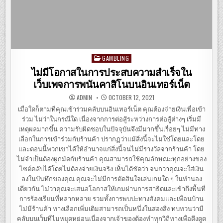
GAMBLING
Posted
in
ไม่มีโอกาสในการประสบความสำเร็จใน
เว็บเพจการพนันคาสิโนบนอินเทอร์เน็ต
ADMIN
OCTOBER 12, 2021
เมื่อใดก็ตามที่คุณเข้าร่วมคลับบนอินเทอร์เน็ต คุณต้องจ่ายเงินเพื่อเข้า
ร่วม ไม่ว่าในกรณีใด เนื่องจากการต่อสู้ระหว่างการต่อสู้ต่างๆ เริ่มมี
เหตุผลมากขึ้น ความรับผิดชอบในปัจจุบันจึงมีมากขึ้นเรื่อยๆ ไม่มีทาง
เลือกในการเข้าร่วมกับร้านค้า ปรากฏว่าแม้สิ่งนี้จะไม่ใช่โดยและโดย
และตอนนี้พวกเขาได้ให้อำนาจแก่สิ่งนี้จนไม่มีรางวัลจากร้านค้า โดย
ไม่จำเป็นต้องผูกมัดกับร้านค้า คุณสามารถใช้คุณลักษณะทุกอย่างของ
ไซต์คลับได้โดยไม่ต้องจ่ายเงินจริง เห็นได้ชัดว่า จนกว่าคุณจะใส่เงิน
ลงในบันทึกของคุณ คุณจะไม่มีการตัดสินใจเล่นเกมใด ๆ ในทำนอง
เดียวกัน ไม่ว่าคุณจะเสนอโอกาสให้เกมผ่านการสาธิตและเข้าถึงพื้นที่
การร้องเรียนที่หลากหลาย รวมทั้งการพบปะทางสังคมและเพื่อนบ้าน
ไม่มีร้านค้า ทางเลือกเพิ่มเติมสามารถเป็นหนึ่งในสองสิ่ง ทบทวนว่ามี
คลับบนเว็บที่ไม่หยุดหย่อนเนื่องจากเจ้าของต้องทำทุกวิถีทางเพื่อดึงดูด