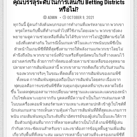
คุณบรรลุระดับในการเล่นกับ Betting Districts
หรือไม่?
ADMIN
OCTOBER 9, 2021
ทุกวันนี้ ผู้คนกำลังค้นพบกรอบการทำงานที่แพร่หลายมาก พวกเขา
ทรุดโทรมกับพื้นที่ทำงานทั่วไปที่ใช้งานโดยเฉพาะ พวกเขายังคง
พยายามดูความช่วยเหลือที่เต็มใจได้รับจากการไม่ปฏิบัติตามข้อโต้
แย้งที่แตกต่างกัน ในกรณีนั้นเกมคาสิโนและการพนันบนพีซีเป็น
หัวหน้าในเกมพีซีที่ดีที่สุดซึ่งสามารถให้พลังงานแก่พวกเขาโดยไม่
คำนึงถึงเงิน พวกเขาอาจนั่งที่บ้านหรือที่จุดนัดพบในวันที่วางแผนไว้
อย่างเคร่งขรึม ด้วยการกำจัดสมองด้วยความช่วยเหลือของจุดหมาย
ปลายทางการเดิมพันเหล่านี้ พวกเขาสามารถคิดเกี่ยวกับวันส่วนเกิน
ของพวกเขาจริงๆ ในขณะที่คดเคี้ยวจากการเดิมพันของเกมพีซี
ทั้งหมด การเดิมพันฟุตบอลถือเป็นการเดิมพันโดยตรง เนื่องจาก
ฟุตบอลคือการแข่งขันพีซีที่ควบคุมกลุ่มบุคคลที่น่าประหลาดใจยิ่ง
ขึ้น โมเดลฟุตบอลสามารถเปลี่ยนมาตรฐานและแผนและแผนของหน้า
เว็บไซต์เฉพาะแยกจากกัน บุคคลที่มีความจำเป็นในการเล่นเกมคาสิ
โนบนเครื่องคอมพิวเตอร์ตามความเหมาะสมตามปกติ เข้าสู่เว็บไซต์ที่
นักเล่นเกมสามารถเห็นความคุ้มค่าในการเดิมพันที่ดีที่สุดและเกมการ
พนัน เกมเดิมพันหมุนในระดับที่น่าอัศจรรย์ของผู้เล่นในนั้นและให้การ
ยืมตัวแก่ผู้เล่นที่มากกว่าที่หลายคนคิดว่าเป็นไปได้ เกมพีซีที่ผู้เล่น
กำกับควรจะชัดเจนสำหรับเขา และเขาต้องการข้อมูลพื้นฐานเพิ่มเติม
เกี่ยวกับพื้นที่ที่เหมาะสม แผนการเหล่านี้บางส่วนที่จะครองเกมพีซีที่