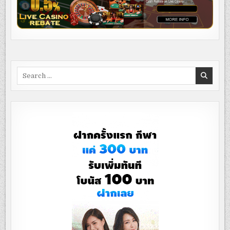
Search
for: