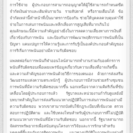
การใช้จ่าย ผู้ประกอบการสามารถอนุญาตให้ผู้ใช้สามารถกำหนดขีด
จำกัดเงินฝากและเดิมพันรายวัน รายสัปดาห์ หรือรายเดือนได้ ข้อ
จำกัดเหล่านี้ทำหน้าที่เป็นมาตรการป้องกัน ช่วยให้บุคคลควบคุมค่าใช้
จ่ายในการเล่นการพนันและหลีกเลี่ยงการสูญเสียที่มากเกินไป
คุณลักษณะนี้มีความสำคัญอย่างยิ่งในการลดความเสี่ยงทางการเงินที่
เกี่ยวข้องกับการพนัน และป้องกันการพัฒนาพฤติกรรมการพนันที่เป็น
ปัญหา แคมเปญการให้ความรู้และการรับรู้เป็นองค์ประกอบสำคัญของ
การริเริ่มการพนันอย่างมีความรับผิดชอบ
แพลตฟอร์มการพนันกีฬาออนไลน์สามารถทำงานร่วมกับองค์กรการ
พนันที่รับผิดชอบเพื่อเผยแพร่ข้อมูลเกี่ยวกับความเสี่ยงที่อาจเกิดขึ้น
และความสำคัญของการพนันด้วยวิธีการของตนเอง ด้วยการส่งเสริม
วัฒนธรรมแห่งความตระหนักรู้ ผู้ประกอบการมีส่วนช่วยสร้างชุมชน
การพนันที่มีความรับผิดชอบมากขึ้น นอกเหนือจากความคิดริเริ่มที่ขับ
เคลื่อนโดยผู้ประกอบการแล้ว รัฐบาลและหน่วยงานกำกับดูแลยังมี
บทบาทสำคัญในการส่งเสริมแนวทางปฏิบัติในการเล่นการพนันอย่างมี
ความรับผิดชอบ พวกเขาสามารถบังคับใช้กฎระเบียบที่เข้มงวด ตรวจ
สอบการปฏิบัติตาม และใช้บทลงโทษสำหรับผู้ประกอบการที่ไม่ปฏิบัติ
ตามแนวทางการพนันที่มีความรับผิดชอบ นอกจากนี้ รัฐบาลสามารถ
จัดสรรทรัพยากรเพื่อสนับสนุนโครงการวิจัยและการรักษาสำหรับ
บุคคลที่ดิ้นรนกับการติดการพนัน แนวทางปฏิบัติในการพนันอย่างมี