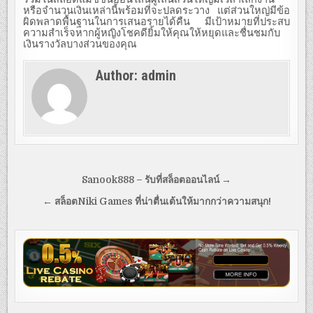
หรือจำนวนเงินเหล่านี้พร้อมที่จะปลดระวาง
แต่ส่วนใหญ่มีข้อ
ผิดพลาดพื้นฐานในการเสนอรายได้คืน
มีเป้าหมายที่ประสบ
ความสำเร็จหากผู้หญิงโชคดียิ้มให้คุณให้หยุดและชื่นชมกับ
เงินรางวัลบางส่วนของคุณ
Author:
admin
Post
Sanook888 – รับที่สล็อตออนไลน์ →
navigation
← สล็อตNiki Games ที่น่าตื่นเต้นให้มากกว่าความสนุก!