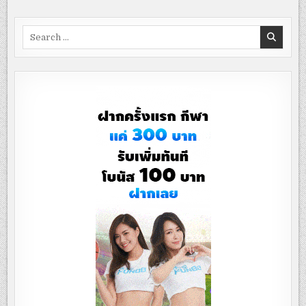
Search
for: