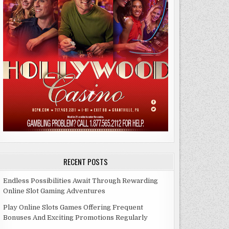
RECENT POSTS
Endless Possibilities Await Through Rewarding
Online Slot Gaming Adventures
Play Online Slots Games Offering Frequent
Bonuses And Exciting Promotions Regularly