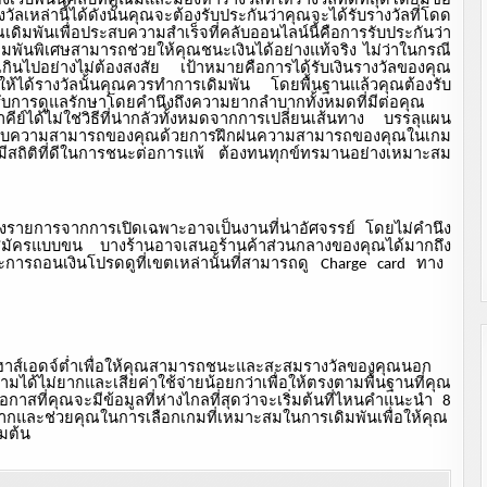
ลเหล่านี้ได้ดังนั้นคุณจะต้องรับประกันว่าคุณจะได้รับรางวัลที่โดด
เดิมพันเพื่อประสบความสำเร็จที่คลับออนไลน์นี้คือการรับประกันว่า
ิมพันพิเศษสามารถช่วยให้คุณชนะเงินได้อย่างแท้จริง
ไม่ว่าในกรณี
ินไปอย่างไม่ต้องสงสัย
เป้าหมายคือการได้รับเงินรางวัลของคุณ
อให้ได้รางวัลนั้นคุณควรทำการเดิมพัน
โดยพื้นฐานแล้วคุณต้องรับ
้รับการดูแลรักษาโดยคำนึงถึงความยากลำบากทั้งหมดที่มีต่อคุณ
คีย์ได้ไม่ใช่วิธีที่น่ากลัวทั้งหมดจากการเปลี่ยนเส้นทาง
บรรลุแผน
บความสามารถของคุณด้วยการฝึกฝนความสามารถของคุณในเกม
มีสถิติที่ดีในการชนะต่อการแพ้
ต้องทนทุกข์ทรมานอย่างเหมาะสม
่งรายการจากการเปิดเฉพาะอาจเป็นงานที่น่าอัศจรรย์
โดยไม่คำนึง
ารสมัครแบบขน
บางร้านอาจเสนอร้านค้าส่วนกลางของคุณได้มากถึง
การถอนเงินโปรดดูที่เขตเหล่านั้นที่สามารถดู
ทาง
Charge card
กมเฮาส์เอดจ์ต่ำเพื่อให้คุณสามารถชนะและสะสมรางวัลของคุณนอก
มได้ไม่ยากและเสียค่าใช้จ่ายน้อยกว่าเพื่อให้ตรงตามพื้นฐานที่คุณ
กาสที่คุณจะมีข้อมูลที่ห่างไกลที่สุดว่าจะเริ่มต้นที่ไหนคำแนะนำ
8
มากและช่วยคุณในการเลือกเกมที่เหมาะสมในการเดิมพันเพื่อให้คุณ
่มต้น