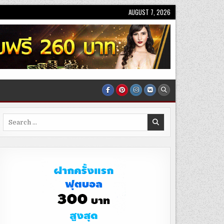
AUGUST 7, 2026
Search
for: