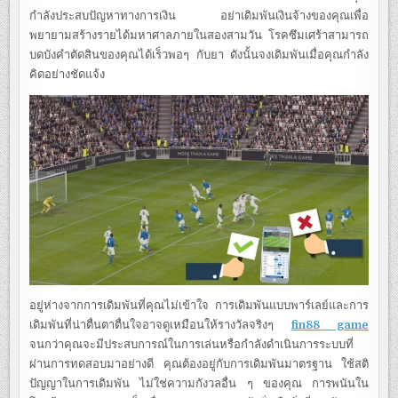
กำลังประสบปัญหาทางการเงิน อย่าเดิมพันเงินจ้างของคุณเพื่อ
พยายามสร้างรายได้มหาศาลภายในสองสามวัน โรคซึมเศร้าสามารถ
บดบังคำตัดสินของคุณได้เร็วพอๆ กับยา ดังนั้นจงเดิมพันเมื่อคุณกำลัง
คิดอย่างชัดแจ้ง
อยู่ห่างจากการเดิมพันที่คุณไม่เข้าใจ การเดิมพันแบบพาร์เลย์และการ
เดิมพันที่น่าตื่นตาตื่นใจอาจดูเหมือนให้รางวัลจริงๆ
fin88 game
จนกว่าคุณจะมีประสบการณ์ในการเล่นหรือกำลังดำเนินการระบบที่
ผ่านการทดสอบมาอย่างดี คุณต้องอยู่กับการเดิมพันมาตรฐาน ใช้สติ
ปัญญาในการเดิมพัน ไม่ใช่ความกังวลอื่น ๆ ของคุณ การพนันใน