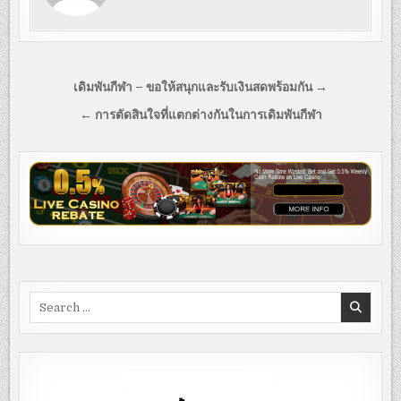
Post
เดิมพันกีฬา – ขอให้สนุกและรับเงินสดพร้อมกัน →
navigation
← การตัดสินใจที่แตกต่างกันในการเดิมพันกีฬา
Search
for: