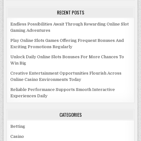
RECENT POSTS
Endless Possibilities Await Through Rewarding Online Slot
Gaming Adventures
Play Online Slots Games Offering Frequent Bonuses And
Exciting Promotions Regularly
Unlock Daily Online Slots Bonuses For More Chances To
Win Big
Creative Entertainment Opportunities Flourish Across
Online Casino Environments Today
Reliable Performance Supports Smooth Interactive
Experiences Daily
CATEGORIES
Betting
Casino