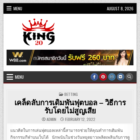
Skip
MENU
AUGUST 8, 2026
to
content
King20
MENU
POSTED
BETTING
IN
เคล็ดลับการเดิมพันฟุตบอล – วิธีการ
รับโดยไม่สูญเสีย
ADMIN
FEBRUARY 12, 2022
แนวคิดในการเล่นฟุตบอลเหล่านี้สามารถช่วยให้คุณทำการเดิมพัน
กิจกรรมกีฬาบนเว็บได้ นักพนันในช่วงวันหยุดยาวเพลิดเพลินกับการดู