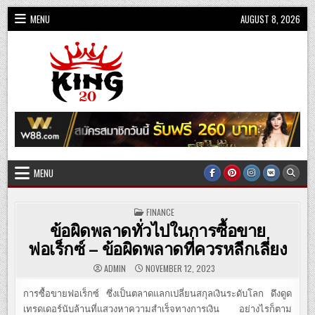
Skip
MENU
AUGUST 8, 2026
to
content
King20
MENU
POSTED
FINANCE
IN
ข้อผิดพลาดทั่วไปในการซื้อขาย
ฟอเร็กซ์ – ข้อผิดพลาดที่ควรหลีกเลี่ยง
ADMIN
NOVEMBER 12, 2023
การซื้อขายฟอเร็กซ์ ซึ่งเป็นตลาดแลกเปลี่ยนสกุลเงินระดับโลก ดึงดูด
เทรดเดอร์นับล้านที่แสวงหาความสำเร็จทางการเงิน อย่างไรก็ตาม