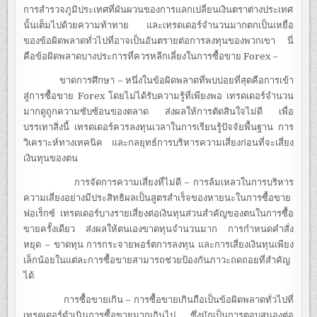
การสำรวจภูมิประเทศที่ผันผวนของการแลกเปลี่ยนเงินตราต่างประเทศ
นั้นเต็มไปด้วยความท้าทาย และเทรดเดอร์จำนวนมากตกเป็นเหยื่อ
ของข้อผิดพลาดทั่วไปที่อาจเป็นอันตรายต่อการลงทุนของพวกเขา นี่
คือข้อผิดพลาดบางประการที่ควรหลีกเลี่ยงในการซื้อขาย Forex –
ขาดการศึกษา – หนึ่งในข้อผิดพลาดที่พบบ่อยที่สุดคือการเข้า
สู่การซื้อขาย Forex โดยไม่ได้รับความรู้ที่เพียงพอ เทรดเดอร์จำนวน
มากดูถูกความซับซ้อนของตลาด ส่งผลให้การตัดสินใจไม่ดี เพื่อ
บรรเทาสิ่งนี้ เทรดเดอร์ควรลงทุนเวลาในการเรียนรู้ปัจจัยพื้นฐาน การ
วิเคราะห์ทางเทคนิค และกลยุทธ์การบริหารความเสี่ยงก่อนที่จะเสี่ยง
เงินทุนของตน
การจัดการความเสี่ยงที่ไม่ดี – การล้มเหลวในการบริหาร
ความเสี่ยงอย่างมีประสิทธิผลเป็นสูตรสำเร็จของหายนะในการซื้อขาย
ฟอเร็กซ์ เทรดเดอร์บางรายเสี่ยงต่อเงินทุนส่วนสำคัญของตนในการซื้อ
ขายครั้งเดียว ส่งผลให้ตนเองขาดทุนจำนวนมาก การกำหนดคำสั่ง
หยุด – ขาดทุน การกระจายพอร์ตการลงทุน และการเสี่ยงเงินทุนเพียง
เล็กน้อยในแต่ละการซื้อขายสามารถช่วยป้องกันภาวะถดถอยที่สำคัญ
ได้
การซื้อขายเกิน – การซื้อขายเกินถือเป็นข้อผิดพลาดทั่วไปที่
เทรดเดอร์ดำเนินการซื้อขายมากเกินไป ซึ่งมักเป็นการตอบสนองต่อ