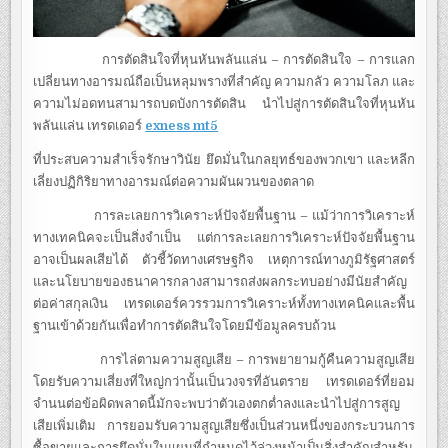
การตัดสินใจที่หุนหันพลันแล่น – การตัดสินใจ – การแลก
เปลี่ยนทางอารมณ์ถือเป็นหลุมพรางที่สำคัญ ความกลัว ความโลภ และ
ความไม่อดทนสามารถบดบังการตัดสิน นำไปสู่การตัดสินใจที่หุนหัน
พลันแล่น เทรดเดอร์
exness mt5
ที่ประสบความสำเร็จรักษาวินัย ยึดมั่นในกลยุทธ์ของพวกเขา และหลีก
เลี่ยงปฏิกิริยาทางอารมณ์ต่อความผันผวนของตลาด
การละเลยการวิเคราะห์ปัจจัยพื้นฐาน – แม้ว่าการวิเคราะห์
ทางเทคนิคจะเป็นสิ่งจำเป็น แต่การละเลยการวิเคราะห์ปัจจัยพื้นฐาน
อาจเป็นผลเสียได้ ตัวชี้วัดทางเศรษฐกิจ เหตุการณ์ทางภูมิรัฐศาสตร์
และนโยบายของธนาคารกลางสามารถส่งผลกระทบอย่างมีนัยสำคัญ
ต่อค่าสกุลเงิน เทรดเดอร์ควรรวมการวิเคราะห์ทั้งทางเทคนิคและพื้น
ฐานเข้าด้วยกันเพื่อทำการตัดสินใจโดยมีข้อมูลครบถ้วน
การไล่ตามความสูญเสีย – การพยายามกู้คืนความสูญเสีย
โดยรับความเสี่ยงที่ใหญ่กว่านั้นเป็นวงจรที่อันตราย เทรดเดอร์ที่ยอม
จำนนต่อข้อผิดพลาดนี้มักจะพบว่าตัวเองตกต่ำลงและนำไปสู่การสูญ
เสียเพิ่มเติม การยอมรับความสูญเสียซึ่งเป็นส่วนหนึ่งของกระบวนการ
ซื้อขายและการยึดมั่นในแผนที่กำหนดไว้ล่วงหน้าเป็นสิ่งสำคัญสำหรับ