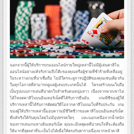
นอกจากนี้ผู้ให้บริการเกมออนไลน์รายใหญ่เหล่านี้ไม่มีผู้เล่นคาสิโน
ออนไลน์อย่างแท้จริงรวมถึงโต๊ะของคุณหรือผู้ช่วยที่ชั่วร้ายที่เหลืออยู่
ในระหว่างเกมที่น่าเชื่อถือ ไม่มีใครจะดูการปฏิบัติของคุณเช่นเดียวกัน
ในทุกโอกาสที่สามารถดูแลผู้เล่นประเภทนั้นได้ โครงสร้างบนเว็บถือ
เป็นรูปแบบการเล่นที่น่าตกใจสำหรับคนหนุ่มสาว เนื่องจากพวกเขาไม่
ได้โหลดคาสิโนบนอินเทอร์เน็ตที่ได้รับการยืนยัน เกมพีซีของผู้ให้
บริการเหล่านี้ได้รับการตัดต่อวิดีโอจากคาสิโนบนเว็บที่รับประกัน เกม
ของผู้ให้บริการเหล่านี้มอบความมีชีวิตชีวาของคาสิโนบนอินเทอร์เน็ต
ที่แท้จริงให้กับคุณโดยไม่มีอุปสรรคใดๆ และนอกเหนือจากน้ำหนัก
ของการเล่นเกมทางอินเทอร์เน็ต คุณจะมีเหตุผลที่น่าสนใจที่จะต้องถือ
ให้มากที่สุดเท่าที่จะเป็นไปได้เพื่อให้ตรงกับตารางเนื่องจากหน้าคาสิ