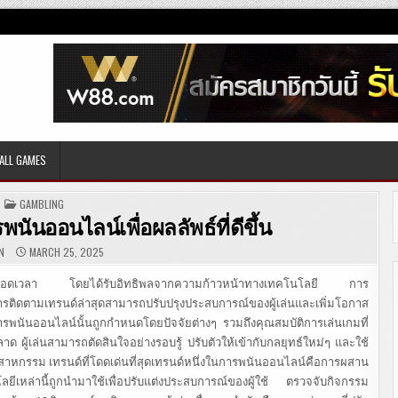
BALL GAMES
POSTED
GAMBLING
IN
ันออนไลน์เพื่อผลลัพธ์ที่ดีขึ้น
N
MARCH 25, 2025
อยู่ตลอดเวลา โดยได้รับอิทธิพลจากความก้าวหน้าทางเทคโนโลยี การ
รติดตามเทรนด์ล่าสุดสามารถปรับปรุงประสบการณ์ของผู้เล่นและเพิ่มโอกาส
รพนันออนไลน์นั้นถูกกำหนดโดยปัจจัยต่างๆ รวมถึงคุณสมบัติการเล่นเกมที่
้เล่นสามารถตัดสินใจอย่างรอบรู้ ปรับตัวให้เข้ากับกลยุทธ์ใหม่ๆ และใช้
หกรรม เทรนด์ที่โดดเด่นที่สุดเทรนด์หนึ่งในการพนันออนไลน์คือการผสาน
ยีเหล่านี้ถูกนำมาใช้เพื่อปรับแต่งประสบการณ์ของผู้ใช้ ตรวจจับกิจกรรม