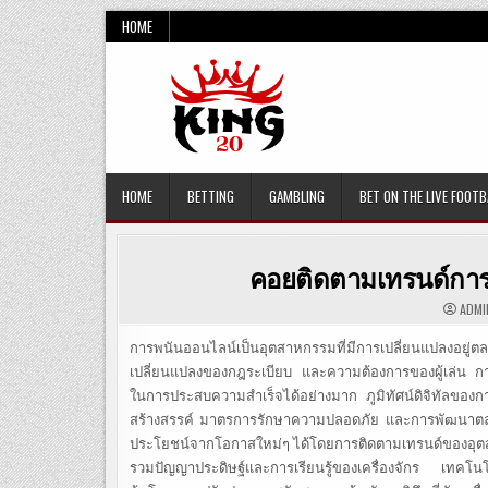
Skip
HOME
to
content
King20
HOME
BETTING
GAMBLING
BET ON THE LIVE FOOT
คอยติดตามเทรนด์การพน
ADMI
การพนันออนไลน์เป็นอุตสาหกรรมที่มีการเปลี่ยนแปลง
เปลี่ยนแปลงของกฎระเบียบ และความต้องการของผู้เล่น กา
ในการประสบความสำเร็จได้อย่างมาก ภูมิทัศน์ดิจิทัลของกา
สร้างสรรค์ มาตรการรักษาความปลอดภัย และการพัฒนาตลาด ผู
ประโยชน์จากโอกาสใหม่ๆ ได้โดยการติดตามเทรนด์ของอุตสา
รวมปัญญาประดิษฐ์และการเรียนรู้ของเครื่องจักร เทคโนโล