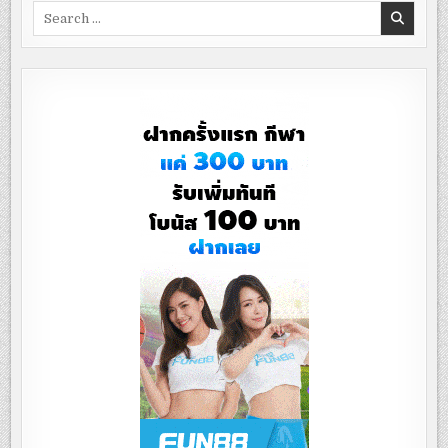
Search
for: