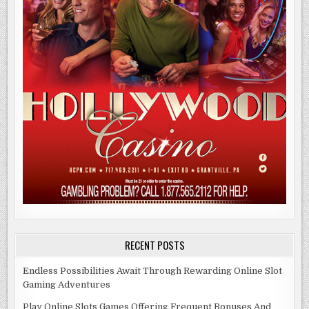
RECENT POSTS
Endless Possibilities Await Through Rewarding Online Slot
Gaming Adventures
Play Online Slots Games Offering Frequent Bonuses And