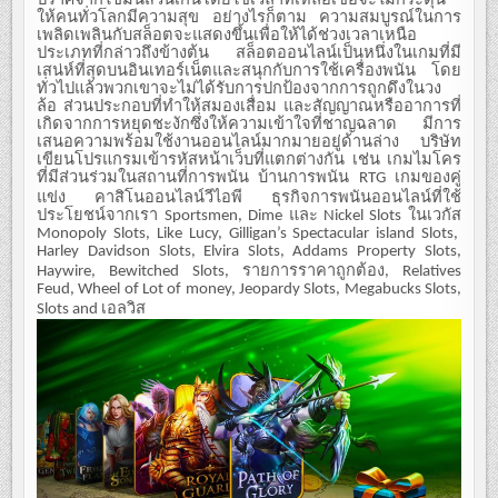
ให้คนทั่วโลกมีความสุข
อย่างไรก็ตาม
ความสมบูรณ์ในการ
เพลิดเพลินกับสล็อตจะแสดงขึ้นเพื่อให้ได้ช่วงเวลาเหนือ
ประเภทที่กล่าวถึงข้างต้น
สล็อตออนไลน์เป็นหนึ่งในเกมที่มี
เสน่ห์ที่สุดบนอินเทอร์เน็ตและสนุกกับการใช้เครื่องพนัน
โดย
ทั่วไปแล้วพวกเขาจะไม่ได้รับการปกป้องจากการถูกดึงในวง
ล้อ
ส่วนประกอบที่ทำให้สมองเสื่อม
และสัญญาณหรืออาการที่
เกิดจากการหยุดชะงักซึ่งให้ความเข้าใจที่ชาญฉลาด
มีการ
เสนอความพร้อมใช้งานออนไลน์มากมายอยู่ด้านล่าง
บริษัท
เขียนโปรแกรมเข้ารหัสหน้าเว็บที่แตกต่างกัน
เช่น
เกมไมโคร
ที่มีส่วนร่วมในสถานที่การพนัน
บ้านการพนัน
เกมของคู่
RTG
แข่ง
คาสิโนออนไลน์วีไอพี
ธุรกิจการพนันออนไลน์ที่ใช้
ประโยชน์จากเรา
และ
ในเวกัส
Sportsmen, Dime
Nickel Slots
Monopoly Slots, Like Lucy, Gilligan’s Spectacular island Slots,
Harley Davidson Slots, Elvira Slots, Addams Property Slots,
รายการราคาถูกต้อง
Haywire, Bewitched Slots,
, Relatives
Feud, Wheel of Lot of money, Jeopardy Slots, Megabucks Slots,
เอลวิส
Slots and