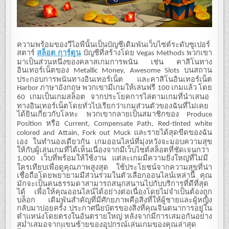
ความพร้อมของวีไอพีนั้นเป็นบัญชีเดิมพันเว็บไซต์ระดับซูเปอร์
สตาร์
บัญชีที่สร้างโดย
พวกเขา
สล็อต การ์ตูน
Vegas Methods
มาเป็นส่วนหนึ่งของคลาสเกมการพนัน
เช่น
คาสิโนทาง
อินเทอร์เน็ตของ
บนสถาน
Metallic Money, Awesome Slots
ประกอบการพนันทางอินเทอร์เน็ต
และคาสิโนอินเทอร์เน็ต
ภาษาอังกฤษ
พวกเขามีเกมให้เล่นฟรี
เกมแล้ว
โดย
Harbor
100
เกมเป็นเกมสล็อต
จากประโยคการไล่ตามเกมที่นำเสนอ
60
ทางอินเทอร์เน็ตโดยทั่วไปเรียกว่าเกมส่วนตัวของฉันที่ไม่เคย
ได้ยินเกี่ยวกับโลหะ
พวกเขากลายเป็นสมาชิกของ
Produce
หรือ
Position
Current, Compensate Path, Red-tinted white
และรายได้สุดขีดของฉัน
colored and Attain, Fork out Muck
เอง
ในทำนองเดียวกัน
เกมออนไลน์ที่มุ่งหวังจะมอบความสุข
ให้กับผู้เล่นเกมที่ได้เห็นเนื่องจากมีเว็บไซต์สล็อตที่ชัดเจนกว่า
เว็บที่พร้อมให้ใช้งาน
แต่ละเกมมีความยิ่งใหญ่ที่ไม่มี
1,000
ใครเทียบเพื่อดูคุณภาพสูงสุด
ใช้ประโยชน์จากความสุขที่น่า
เชื่อถือโดยพยายามมีส่วนร่วมในตัวเลือกออนไลน์เหล่านี้
คุณ
มักจะเป็นคนธรรมดาสามารถสนุกสนานไปกับบริการที่ดีที่สุด
ได้
เพื่อให้คุณออนไลน์ได้อย่างต่อเนื่องโดยไม่จำเป็นต้องถูก
บล็อก
เดิมพันสำคัญที่มีศักยภาพคือสิ่งที่ให้ผู้ชายและผู้หญิง
กลับมาบ่อยครั้ง
ประกาศนียบัตรของสิ่งที่คุณจินตนาการอยู่ใน
ตำแหน่งโดยตรงในอันตรายใหญ่
หลังจากมีการเสมอกันอย่าง
สม่ำเสมอจากแขนซ้ายของอุปกรณ์เล่นเกมของคุณล่าสุด