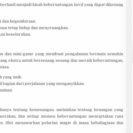
berhasil menjadi kisah keberuntungan kecil yang dapat dikenang
 dan kegembiraan.
man tetap hidup dan menyenangkan.
an keseluruhan.
us dan mini-game yang membuat pengalaman bermain semakin
eluang ekstra untuk bersenang-senang dan meraih keberuntungan,
iasa.
 yang unik.
i bagian dari perjalanan yang mengasyikkan.
ainan.
 hanya tentang kemenangan, melainkan tentang kenangan yang
ap sorakan, dan setiap momen keberuntungan menciptakan rasa
n. Slot menawarkan pelarian magis di mana kebahagiaan dan