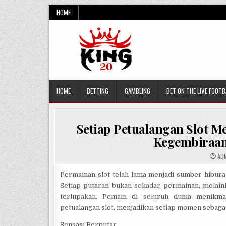
Skip
HOME
to
content
King20
HOME
BETTING
GAMBLING
BET ON THE LIVE FOOT
Setiap Petualangan Slot 
Kegembiraan
AD
Permainan slot telah lama menjadi sumber hibur
Setiap putaran bukan sekadar permainan, melai
terlupakan. Pemain di seluruh dunia menikm
petualangan slot, menjadikan setiap momen sebaga
Sensasi Berputar