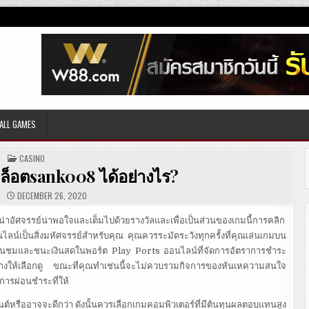
BALL GAMES
POSTED
CASINO
IN
สล็อตsank008 ได้อย่างไร?
DECEMBER 26, 2020
้น่าอัศจรรย์น่าพอใจและเต็มไปด้วยรางวัลและเพื่อเป็นส่วนของเกมนี้การคลิก
ไลน์เป็นสิ่งมหัศจรรย์สำหรับคุณ คุณควรระมัดระวังทุกครั้งที่คุณเล่นเกมบน
ื่นชมและชนะเงินสดในพอร์ต Play Ports ออนไลน์ที่จัดการอัตราการชำระ
องว่างให้เลือกดู ขณะที่คุณทำเช่นนี้จะไม่ควบรวมกิจการของหันเหความสนใจ
การผ่อนชำระที่ให้
นต์หรืออาจจะดีกว่า ดังนั้นควรเลือกเกมคอมพิวเตอร์ที่มีต้นทุนผลตอบแทนสูง